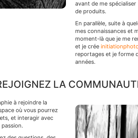
avant de me spécialiser 
de produits.
En parallèle, suite à q
mes connaissances et me
moment-là que je me ren
et je crée
initiationpho
reportages et je forme 
années.
REJOIGNEZ LA COMMUNAUT
phie à rejoindre la
espace où vous pourrez
ets, et interagir avec
 passion.
vez des questions, des