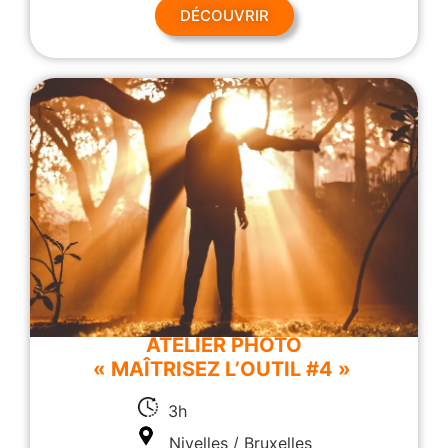
DÉCOUVRIR
ATELIER PHOTO
« MAÎTRISEZ L’OUTIL #4 »
3h
Nivelles / Bruxelles