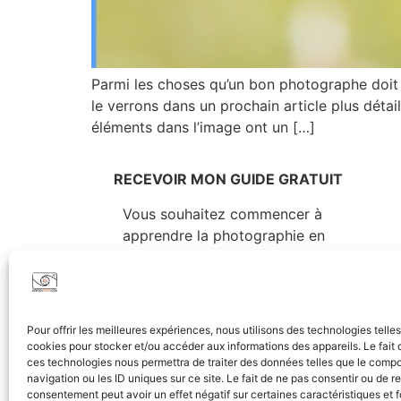
Parmi les choses qu’un bon photographe doit 
le verrons dans un prochain article plus détai
éléments dans l’image ont un […]
RECEVOIR MON GUIDE GRATUIT
Vous souhaitez commencer à
apprendre la photographie en
découvrant rapidement les
essentiels ? Ce guide est fait pour
vous…
Vous y trouverez tout ce qu’il faut
Pour offrir les meilleures expériences, nous utilisons des technologies telle
pour bien démarrer (choix du
cookies pour stocker et/ou accéder aux informations des appareils. Le fait 
matériel, notions élémentaires,
ces technologies nous permettra de traiter des données telles que le comp
navigation ou les ID uniques sur ce site. Le fait de ne pas consentir ou de re
principes de composition,…)
consentement peut avoir un effet négatif sur certaines caractéristiques et f