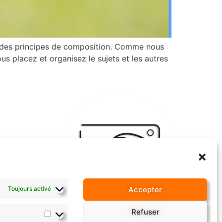
te des principes de composition. Comme nous
us placez et organisez le sujets et les autres
ICI
NS
S
Toujours activé
Accepter
Florent Letertre Photography
T
Paiement sécurisé
Refuser