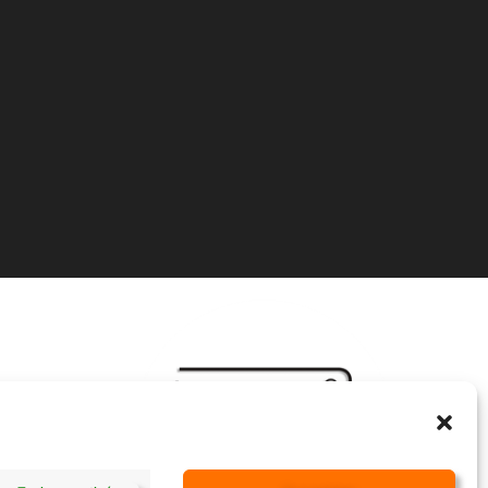
ICI
NS