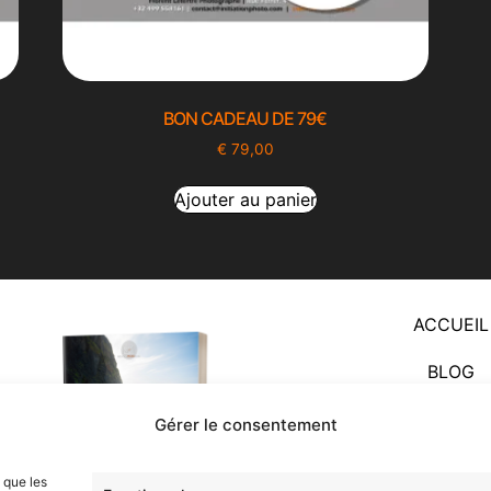
BON CADEAU DE 79€
€
79,00
Ajouter au panier
ACCUEIL
BLOG
COMMENCEZ 
Gérer le consentement
FORMATIO
s que les