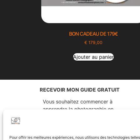
BON CADEAU DE 179€
€
179,00
Ajouter au panier
RECEVOIR MON GUIDE GRATUIT
Vous souhaitez commencer à
apprendre la photographie en
découvrant rapidement les
essentiels ? Ce guide est fait pour
vous…
Pour offrir les meilleures expériences, nous utilisons des technologies telle
Vous y trouverez tout ce qu’il faut