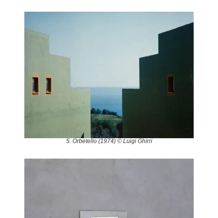
5. Orbetello (1974) © Luigi Ghirri