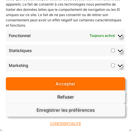
appareils. Le fait de consentir à ces technologies nous permettra de
PRÉVENEZ-MOI DE
traiter des données telles que le comportement de navigation ou les ID
TOUS LES
uniques sur ce site. Le fait de ne pas consentir ou de retirer son
NOUVEAUX
consentement peut avoir un effet négatif sur certaines caractéristiques
ARTICLES PAR E-
et fonctions.
MAIL.
Fonctionnel
Toujours activé
Statistiques
Marketing
Accepter
Refuser
RECEVOIR MON GUIDE GRATUIT
Vous souhaitez commencer à
Enregistrer les préférences
apprendre la photographie en
découvrant rapidement les essentiels ?
CONFIDENTIALITÉ
Ce guide est fait pour vous…