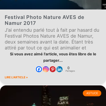
Festival Photo Nature AVES de
Namur 2017
J’ai entendu parlé tout à fait par hasard du
Festival Photos Nature AVES de Namur,
deux semaines avant la date. Étant très
attiré par tout ce qui est animalier et
Si vous avez aimé l'article, vous êtes libre de le
partager...
0
Partages
LIRE L'ARTICLE »
ASTUCE