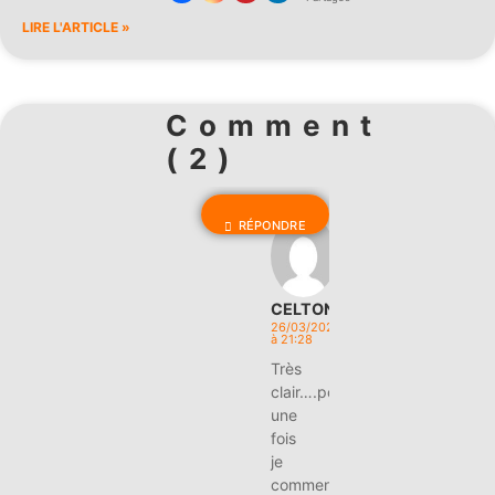
LIRE L'ARTICLE »
Comment
(2)
RÉPONDRE
CELTON
26/03/2026
à 21:28
Très
clair….pour
une
fois
je
commence