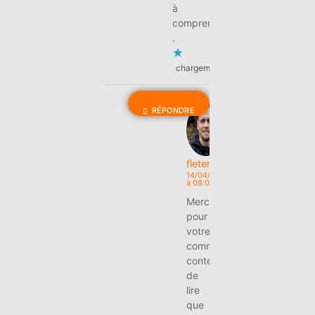
à
comprendre
.
chargement…
RÉPONDRE
fletertre
14/04/2026
à 08:08
Merci
pour
votre
commentaire…
content
de
lire
que