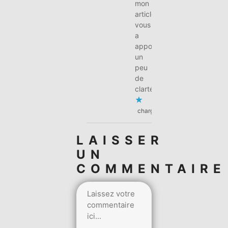
mon
article
vous
a
apporté
un
peu
de
clarté.
chargement…
LAISSER
UN
COMMENTAIRE