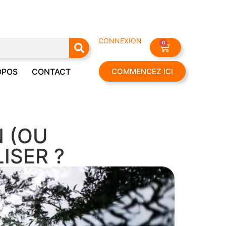
CONNEXION
0
OPOS
CONTACT
COMMENCEZ ICI
N (OU
ISER ?