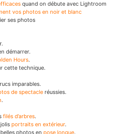
fficaces
quand on débute avec Lightroom
ent vos photos en noir et blanc
ier ses photos
r.
ien démarrer.
olden Hours
.
ur cette technique.
trucs imparables.
tos de spectacle
réussies.
n
.
es
filés d’arbres
.
jolis
portraits en extérieur
.
 belles photos en
pose longue
.