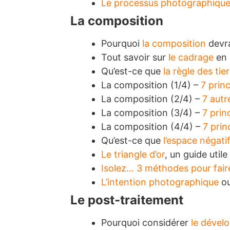
Le processus photographiqu
La composition
Pourquoi
la composition
devra
Tout savoir sur
le cadrage
en 
Qu’est-ce que
la règle des tie
La composition (1/4) –
7 prin
La composition (2/4) –
7 autr
La composition (3/4) –
7 prin
La composition (4/4) –
7 prin
Qu’est-ce que
l’espace négati
Le triangle d’or
, un guide util
Isolez… 3 méthodes pour faire 
L’intention photographique
ou
Le post-traitement
Pourquoi considérer
le dével