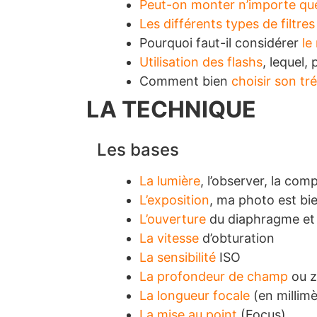
Peut-on monter n’importe quel
Les différents types de filtres
Pourquoi faut-il considérer
le
Utilisation des flashs
, lequel
Comment bien
choisir son tr
LA TECHNIQUE
Les bases
La lumière
, l’observer, la comp
L’exposition
, ma photo est b
L’ouverture
du diaphragme et l
La vitesse
d’obturation
La sensibilité
ISO
La profondeur de champ
ou z
La longueur focale
(en millimè
La mise au point
(Focus)