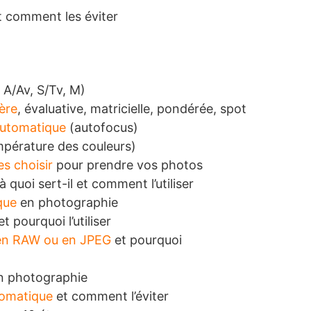
 comment les éviter
 A/Av, S/Tv, M)
ère
, évaluative, matricielle, pondérée, spot
automatique
(autofocus)
pérature des couleurs)
s choisir
pour prendre vos photos
 à quoi sert-il et comment l’utiliser
que
en photographie
t pourquoi l’utiliser
en RAW ou en JPEG
et pourquoi
 photographie
romatique
et comment l’éviter